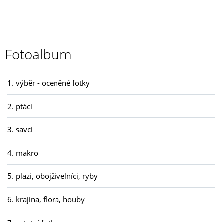
Fotoalbum
1. výběr - oceněné fotky
2. ptáci
3. savci
4. makro
5. plazi, obojživelníci, ryby
6. krajina, flora, houby