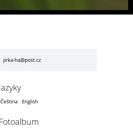
jirka-ha@post.cz
Jazyky
Čeština
English
Fotoalbum