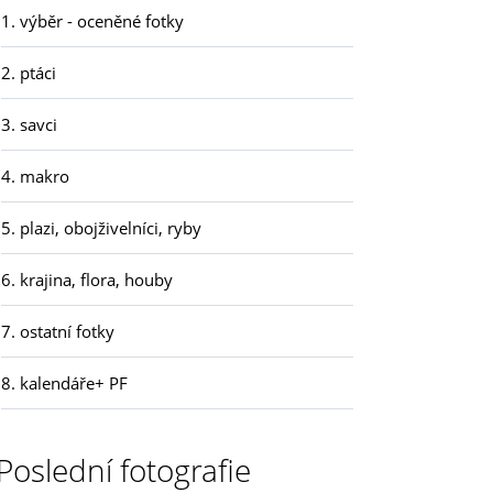
1. výběr - oceněné fotky
2. ptáci
3. savci
4. makro
5. plazi, obojživelníci, ryby
6. krajina, flora, houby
7. ostatní fotky
8. kalendáře+ PF
Poslední fotografie