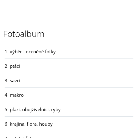
Fotoalbum
1. výběr - oceněné fotky
2. ptáci
3. savci
4. makro
5. plazi, obojživelníci, ryby
6. krajina, flora, houby