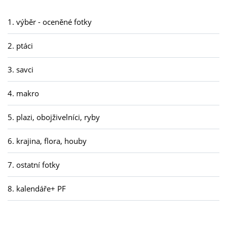
1. výběr - oceněné fotky
2. ptáci
3. savci
4. makro
5. plazi, obojživelníci, ryby
6. krajina, flora, houby
7. ostatní fotky
8. kalendáře+ PF