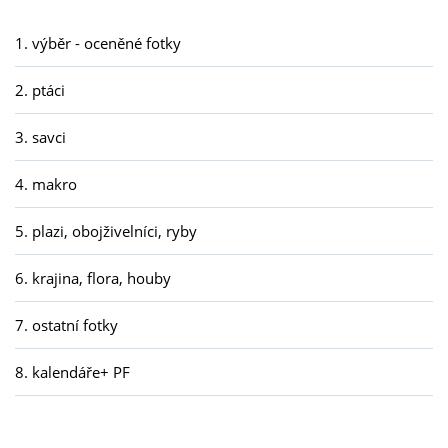
1. výběr - oceněné fotky
2. ptáci
3. savci
4. makro
5. plazi, obojživelníci, ryby
6. krajina, flora, houby
7. ostatní fotky
8. kalendáře+ PF