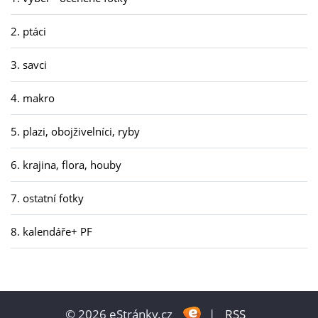
2. ptáci
3. savci
4. makro
5. plazi, obojživelníci, ryby
6. krajina, flora, houby
7. ostatní fotky
8. kalendáře+ PF
© 2026 eStránky.cz
|
RSS