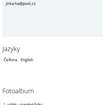
jirka-ha@post.cz
Jazyky
Čeština
English
Fotoalbum
1. výběr - oceněné fotky