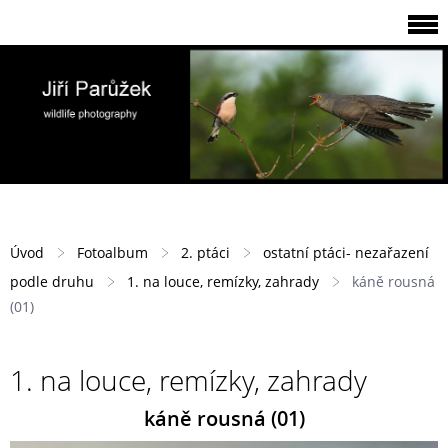
Úvod
Fotoalbum
2. ptáci
ostatní ptáci- nezařazení
podle druhu
1. na louce, remízky, zahrady
káně rousná
(01)
1. na louce, remízky, zahrady
káně rousná (01)