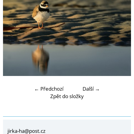
← Předchozí
Další →
Zpět do složky
jirka-ha@post.cz