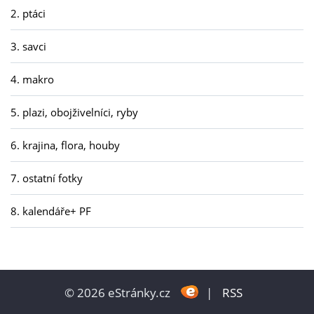
2. ptáci
3. savci
4. makro
5. plazi, obojživelníci, ryby
6. krajina, flora, houby
7. ostatní fotky
8. kalendáře+ PF
© 2026 eStránky.cz
|
RSS