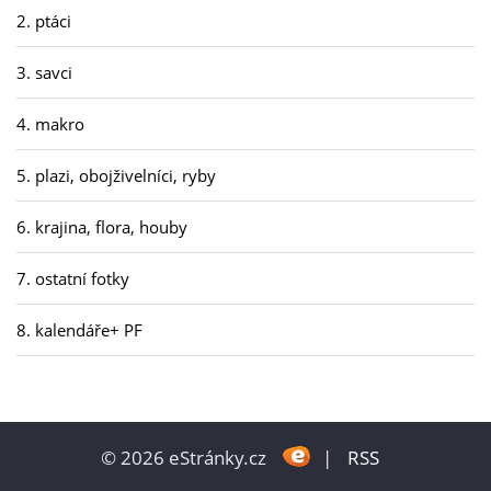
2. ptáci
3. savci
4. makro
5. plazi, obojživelníci, ryby
6. krajina, flora, houby
7. ostatní fotky
8. kalendáře+ PF
© 2026 eStránky.cz
|
RSS