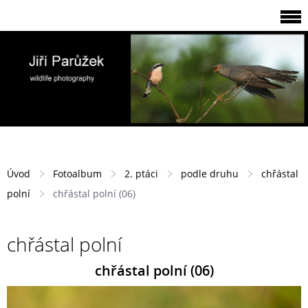
Úvod
Fotoalbum
2. ptáci
podle druhu
chřástal
polní
chřástal polní (06)
chřástal polní
chřástal polní (06)