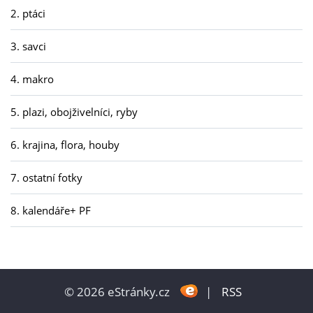
2. ptáci
3. savci
4. makro
5. plazi, obojživelníci, ryby
6. krajina, flora, houby
7. ostatní fotky
8. kalendáře+ PF
© 2026 eStránky.cz
|
RSS