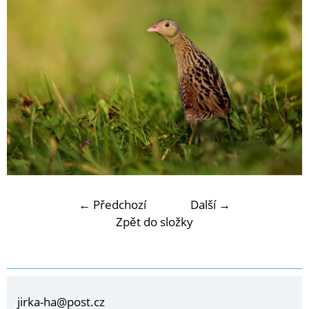
← Předchozí
Další →
Zpět do složky
jirka-ha@post.cz