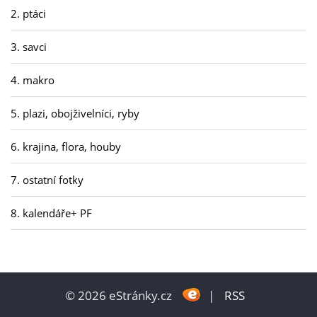
2. ptáci
3. savci
4. makro
5. plazi, obojživelníci, ryby
6. krajina, flora, houby
7. ostatní fotky
8. kalendáře+ PF
© 2026 eStránky.cz
|
RSS