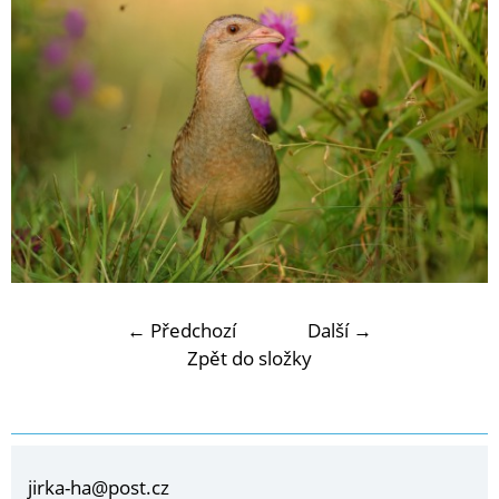
← Předchozí
Další →
Zpět do složky
jirka-ha@post.cz