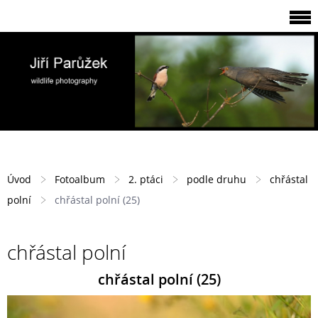
Úvod
Fotoalbum
2. ptáci
podle druhu
chřástal
polní
chřástal polní (25)
chřástal polní
chřástal polní (25)