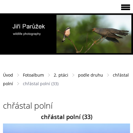
Úvod
Fotoalbum
2. ptáci
podle druhu
chřástal
polní
chřástal polní (33)
chřástal polní
chřástal polní (33)