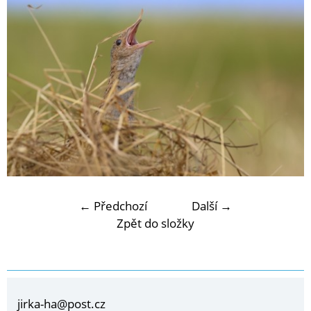
← Předchozí
Další →
Zpět do složky
jirka-ha@post.cz