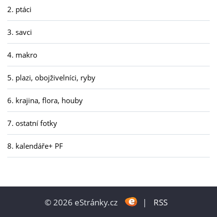
2. ptáci
3. savci
4. makro
5. plazi, obojživelníci, ryby
6. krajina, flora, houby
7. ostatní fotky
8. kalendáře+ PF
© 2026 eStránky.cz
|
RSS