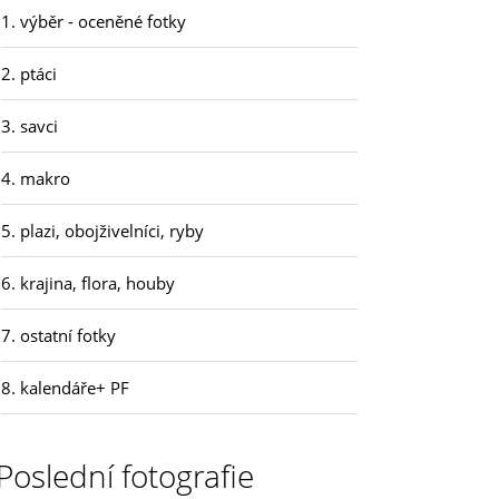
1. výběr - oceněné fotky
2. ptáci
3. savci
4. makro
5. plazi, obojživelníci, ryby
6. krajina, flora, houby
7. ostatní fotky
8. kalendáře+ PF
Poslední fotografie