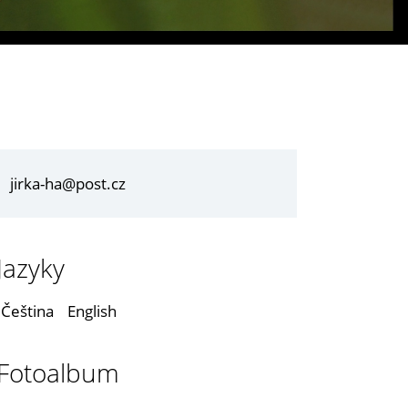
jirka-ha@post.cz
Jazyky
Čeština
English
Fotoalbum