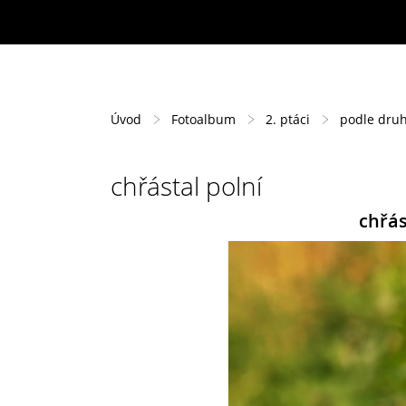
Úvod
Fotoalbum
2. ptáci
podle dru
chřástal polní
chřás