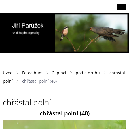
Úvod
Fotoalbum
2. ptáci
podle druhu
chřástal
polní
chřástal polní (40)
chřástal polní
chřástal polní (40)