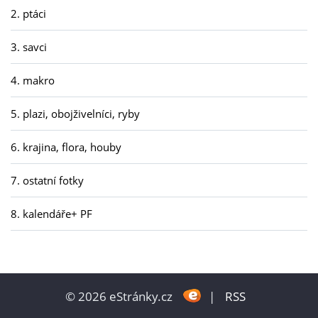
2. ptáci
3. savci
4. makro
5. plazi, obojživelníci, ryby
6. krajina, flora, houby
7. ostatní fotky
8. kalendáře+ PF
© 2026 eStránky.cz
|
RSS