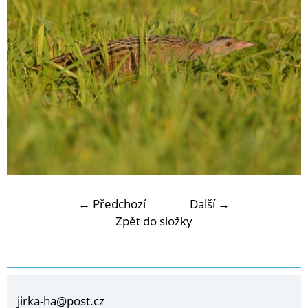
← Předchozí
Další →
Zpět do složky
jirka-ha@post.cz