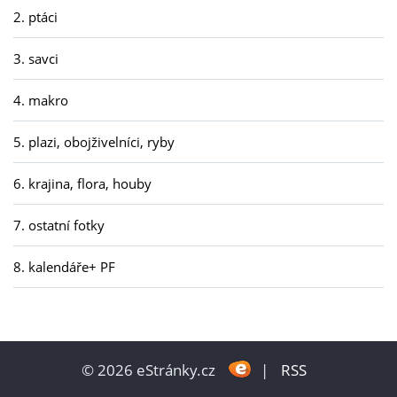
2. ptáci
3. savci
4. makro
5. plazi, obojživelníci, ryby
6. krajina, flora, houby
7. ostatní fotky
8. kalendáře+ PF
© 2026 eStránky.cz
|
RSS