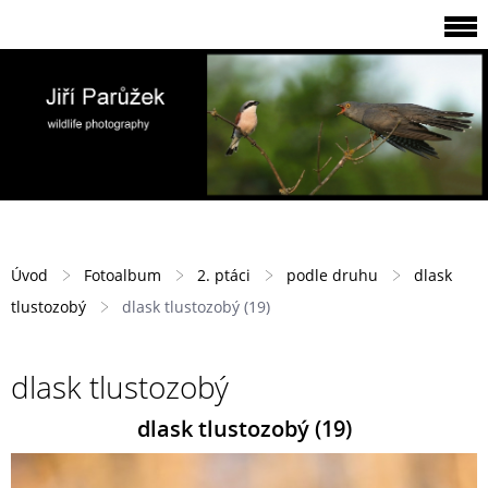
Úvod
Fotoalbum
2. ptáci
podle druhu
dlask
tlustozobý
dlask tlustozobý (19)
dlask tlustozobý
dlask tlustozobý (19)