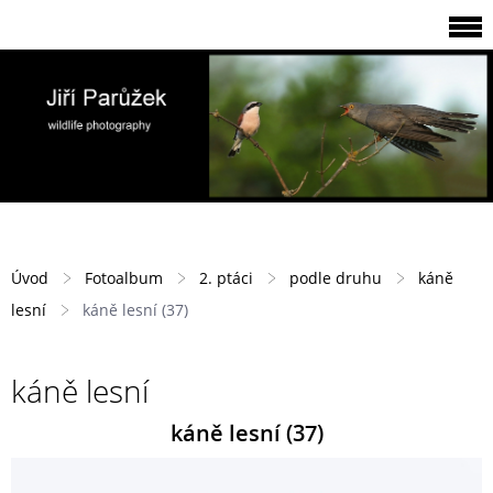
Úvod
Fotoalbum
2. ptáci
podle druhu
káně
lesní
káně lesní (37)
káně lesní
káně lesní (37)