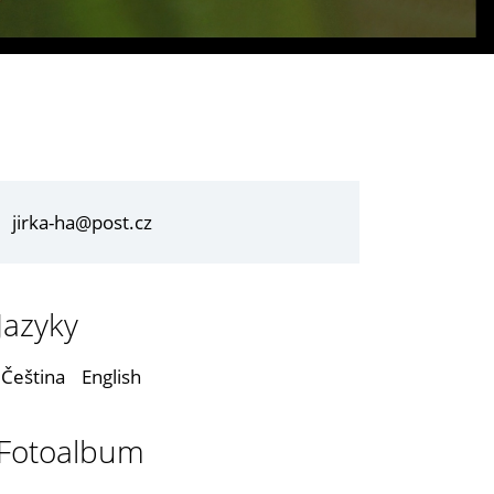
jirka-ha@post.cz
Jazyky
Čeština
English
Fotoalbum