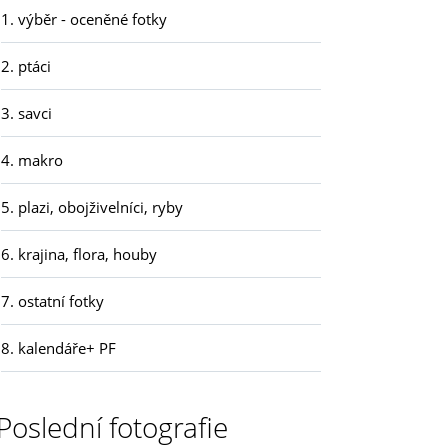
1. výběr - oceněné fotky
2. ptáci
3. savci
4. makro
5. plazi, obojživelníci, ryby
6. krajina, flora, houby
7. ostatní fotky
8. kalendáře+ PF
Poslední fotografie