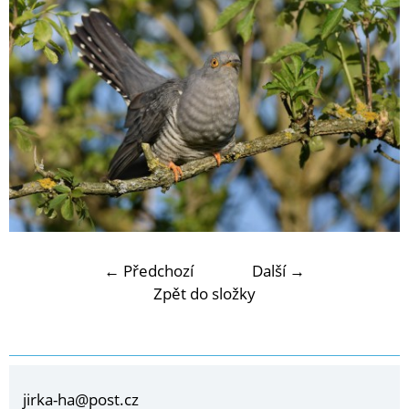
← Předchozí
Další →
Zpět do složky
jirka-ha@post.cz