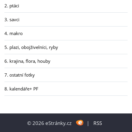
2. ptáci
3. savci
4. makro
5. plazi, obojživelníci, ryby
6. krajina, flora, houby
7. ostatní fotky
8. kalendáře+ PF
© 2026 eStránky.cz
|
RSS