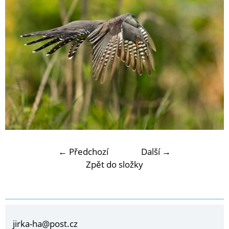
← Předchozí
Další →
Zpět do složky
jirka-ha@post.cz