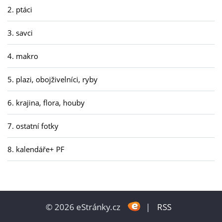
2. ptáci
3. savci
4. makro
5. plazi, obojživelníci, ryby
6. krajina, flora, houby
7. ostatní fotky
8. kalendáře+ PF
© 2026 eStránky.cz
|
RSS