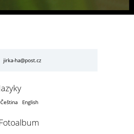
jirka-ha@post.cz
Jazyky
Čeština
English
Fotoalbum