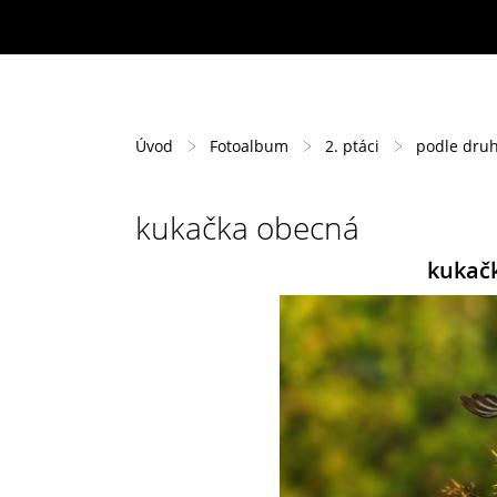
Úvod
Fotoalbum
2. ptáci
podle dru
kukačka obecná
kukačk