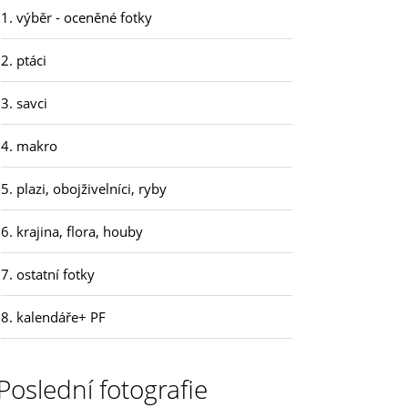
1. výběr - oceněné fotky
2. ptáci
3. savci
4. makro
5. plazi, obojživelníci, ryby
6. krajina, flora, houby
7. ostatní fotky
8. kalendáře+ PF
Poslední fotografie