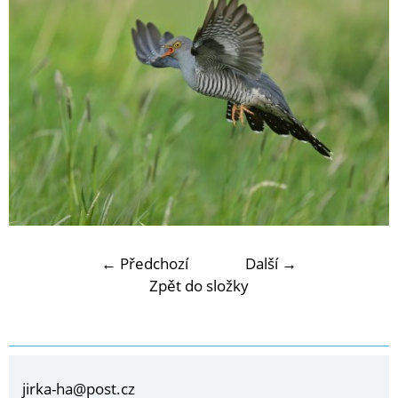
← Předchozí
Další →
Zpět do složky
jirka-ha@post.cz