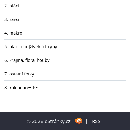
2. ptáci
3. savci
4. makro
5. plazi, obojživelníci, ryby
6. krajina, flora, houby
7. ostatní fotky
8. kalendáře+ PF
© 2026 eStránky.cz
|
RSS