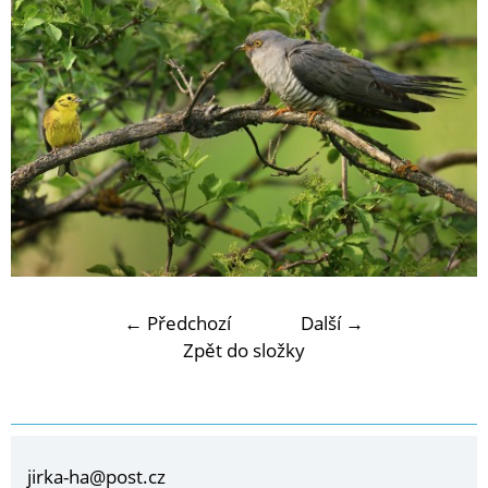
← Předchozí
Další →
Zpět do složky
jirka-ha@post.cz