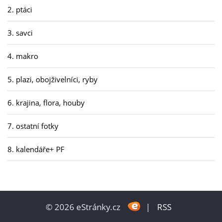
2. ptáci
3. savci
4. makro
5. plazi, obojživelníci, ryby
6. krajina, flora, houby
7. ostatní fotky
8. kalendáře+ PF
© 2026 eStránky.cz
|
RSS