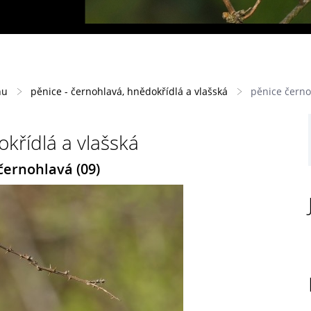
hu
pěnice - černohlavá, hnědokřídlá a vlašská
pěnice černo
křídlá a vlašská
černohlavá (09)