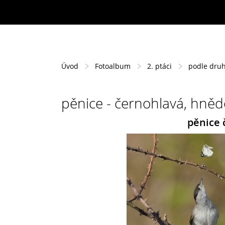
Úvod
Fotoalbum
2. ptáci
podle dru
pěnice - černohlavá, hnědo
pěnice 