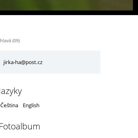
hlavá (09)
jirka-ha@post.cz
Jazyky
Čeština
English
Fotoalbum