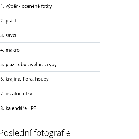
1. výběr - oceněné fotky
2. ptáci
3. savci
4. makro
5. plazi, obojživelníci, ryby
6. krajina, flora, houby
7. ostatní fotky
8. kalendáře+ PF
Poslední fotografie