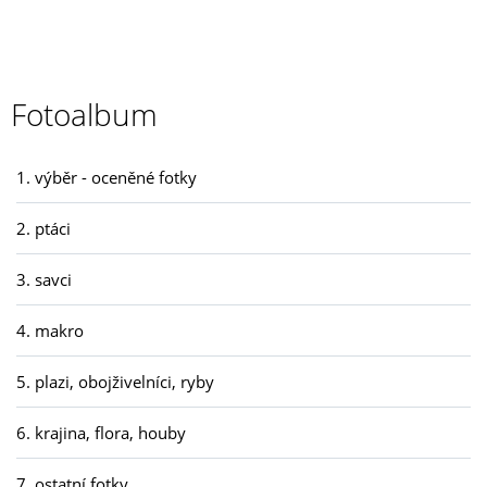
Fotoalbum
1. výběr - oceněné fotky
2. ptáci
3. savci
4. makro
5. plazi, obojživelníci, ryby
6. krajina, flora, houby
7. ostatní fotky