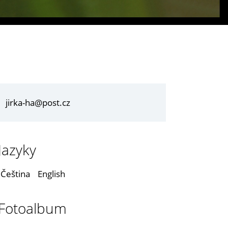
jirka-ha@post.cz
Jazyky
Čeština
English
Fotoalbum