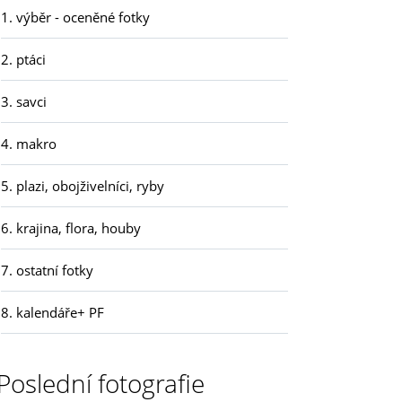
1. výběr - oceněné fotky
2. ptáci
3. savci
4. makro
5. plazi, obojživelníci, ryby
6. krajina, flora, houby
7. ostatní fotky
8. kalendáře+ PF
Poslední fotografie