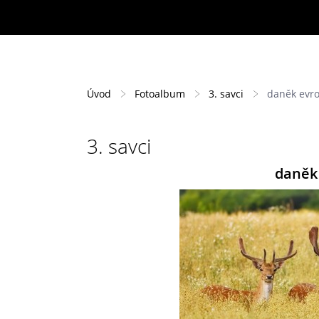
Úvod
Fotoalbum
3. savci
daněk evro
3. savci
daněk 