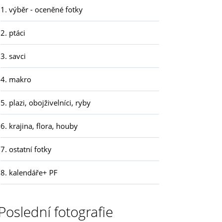
1. výběr - oceněné fotky
2. ptáci
3. savci
4. makro
5. plazi, obojživelníci, ryby
6. krajina, flora, houby
7. ostatní fotky
8. kalendáře+ PF
Poslední fotografie