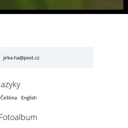
jirka-ha@post.cz
Jazyky
Čeština
English
Fotoalbum