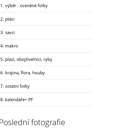
1. výběr - oceněné fotky
2. ptáci
3. savci
4. makro
5. plazi, obojživelníci, ryby
6. krajina, flora, houby
7. ostatní fotky
8. kalendáře+ PF
Poslední fotografie