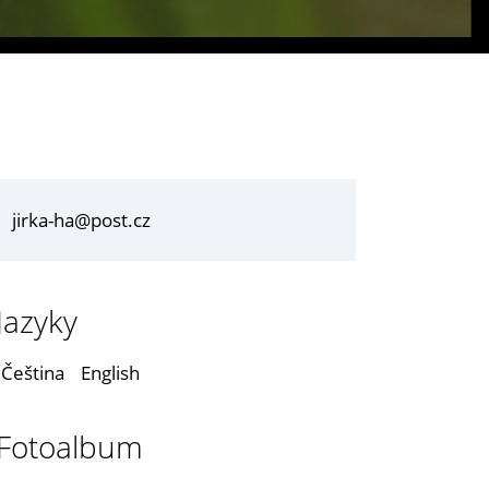
jirka-ha@post.cz
Jazyky
Čeština
English
Fotoalbum