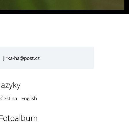
jirka-ha@post.cz
Jazyky
Čeština
English
Fotoalbum