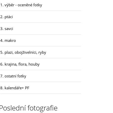
1. výběr - oceněné fotky
2. ptáci
3. savci
4. makro
5. plazi, obojživelníci, ryby
6. krajina, flora, houby
7. ostatní fotky
8. kalendáře+ PF
Poslední fotografie