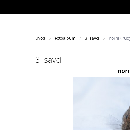
Úvod
Fotoalbum
3. savci
norník rudý
3. savci
norn