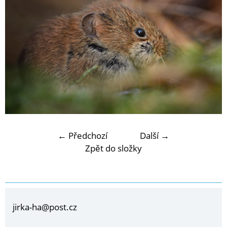
← Předchozí
Další →
Zpět do složky
jirka-ha@post.cz