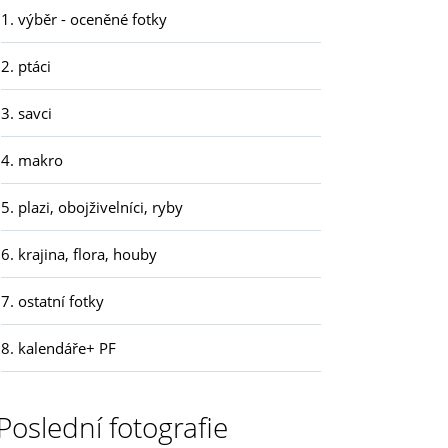
1. výběr - oceněné fotky
2. ptáci
3. savci
4. makro
5. plazi, obojživelníci, ryby
6. krajina, flora, houby
7. ostatní fotky
8. kalendáře+ PF
Poslední fotografie