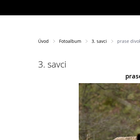
Úvod
Fotoalbum
3. savci
prase divo
3. savci
pras