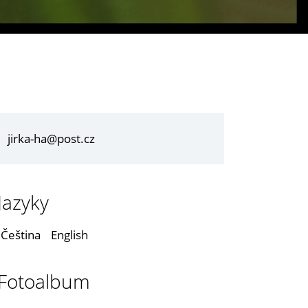
jirka-ha@post.cz
Jazyky
Čeština
English
Fotoalbum