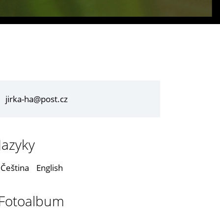
jirka-ha@post.cz
Jazyky
Čeština
English
Fotoalbum