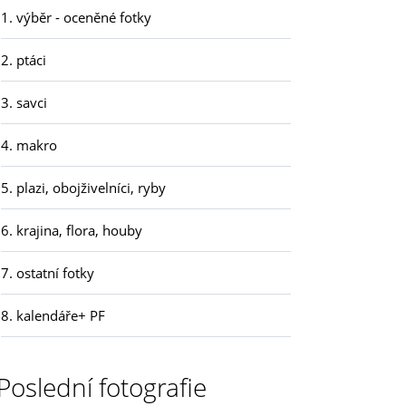
1. výběr - oceněné fotky
2. ptáci
3. savci
4. makro
5. plazi, obojživelníci, ryby
6. krajina, flora, houby
7. ostatní fotky
8. kalendáře+ PF
Poslední fotografie