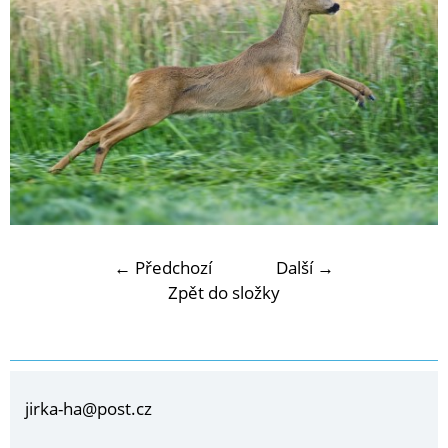
← Předchozí
Další →
Zpět do složky
jirka-ha@post.cz