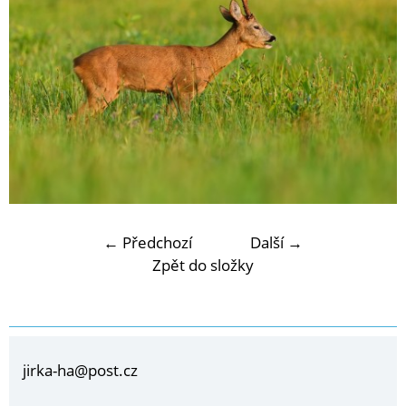
← Předchozí
Další →
Zpět do složky
jirka-ha@post.cz