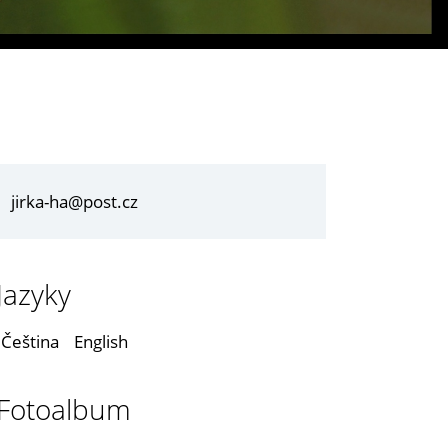
jirka-ha@post.cz
Jazyky
Čeština
English
Fotoalbum