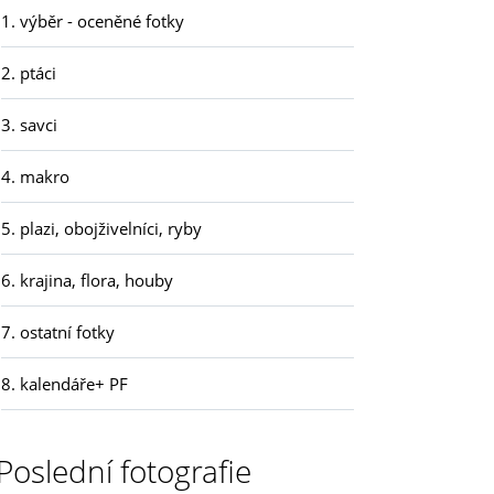
1. výběr - oceněné fotky
2. ptáci
3. savci
4. makro
5. plazi, obojživelníci, ryby
6. krajina, flora, houby
7. ostatní fotky
8. kalendáře+ PF
Poslední fotografie