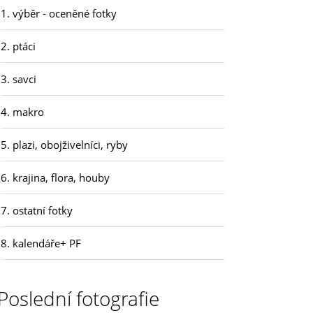
1. výběr - oceněné fotky
2. ptáci
3. savci
4. makro
5. plazi, obojživelníci, ryby
6. krajina, flora, houby
7. ostatní fotky
8. kalendáře+ PF
Poslední fotografie