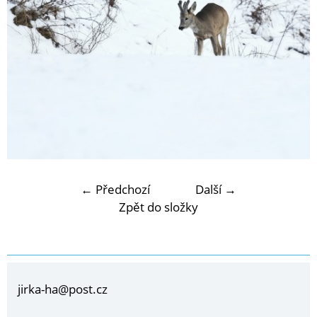
← Předchozí
Další →
Zpět do složky
jirka-ha@post.cz