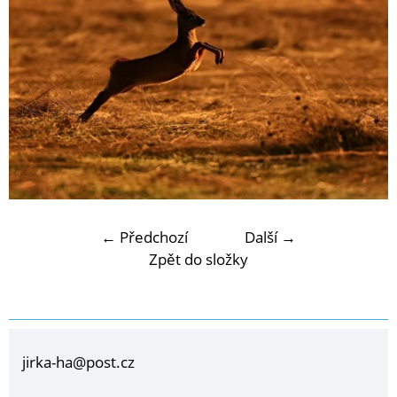
← Předchozí
Další →
Zpět do složky
jirka-ha@post.cz