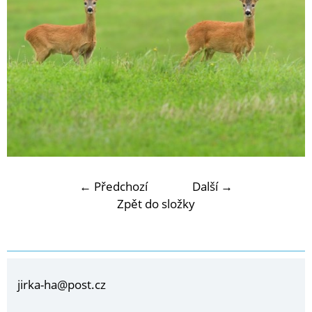
← Předchozí
Další →
Zpět do složky
jirka-ha@post.cz