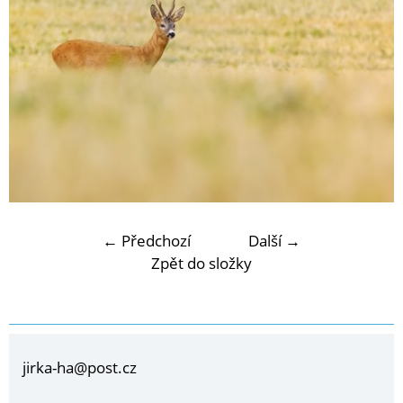
← Předchozí
Další →
Zpět do složky
jirka-ha@post.cz