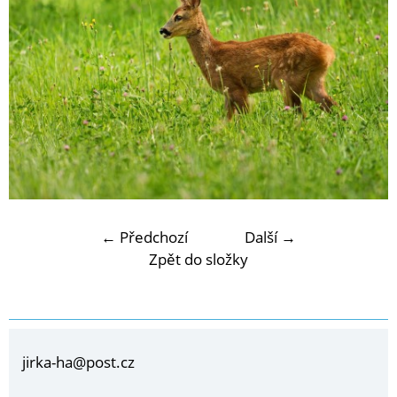
← Předchozí
Další →
Zpět do složky
jirka-ha@post.cz