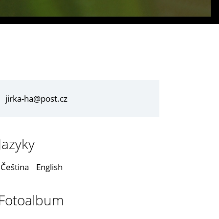
jirka-ha@post.cz
Jazyky
Čeština
English
Fotoalbum