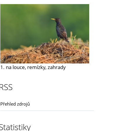
1. na louce, remízky, zahrady
RSS
Přehled zdrojů
Statistiky