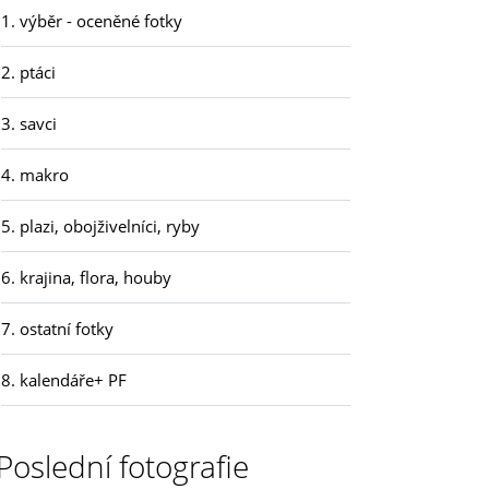
1. výběr - oceněné fotky
2. ptáci
3. savci
4. makro
5. plazi, obojživelníci, ryby
6. krajina, flora, houby
7. ostatní fotky
8. kalendáře+ PF
Poslední fotografie