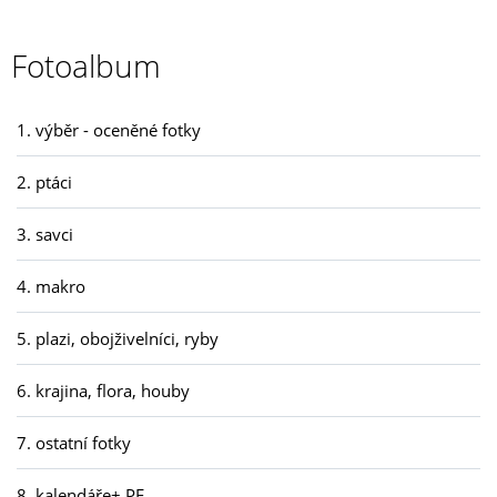
Fotoalbum
1. výběr - oceněné fotky
2. ptáci
3. savci
4. makro
5. plazi, obojživelníci, ryby
6. krajina, flora, houby
7. ostatní fotky
8. kalendáře+ PF