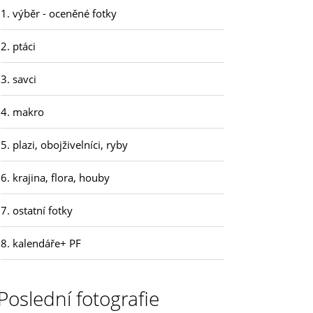
1. výběr - oceněné fotky
2. ptáci
3. savci
4. makro
5. plazi, obojživelníci, ryby
6. krajina, flora, houby
7. ostatní fotky
8. kalendáře+ PF
Poslední fotografie