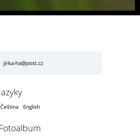
jirka-ha@post.cz
Jazyky
Čeština
English
Fotoalbum