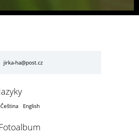
jirka-ha@post.cz
Jazyky
Čeština
English
Fotoalbum