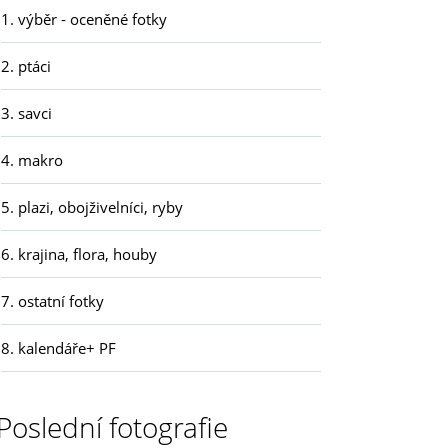
1. výběr - oceněné fotky
2. ptáci
3. savci
4. makro
5. plazi, obojživelníci, ryby
6. krajina, flora, houby
7. ostatní fotky
8. kalendáře+ PF
Poslední fotografie