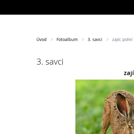
Úvod
Fotoalbum
3. savci
zajíc polní 
3. savci
zají