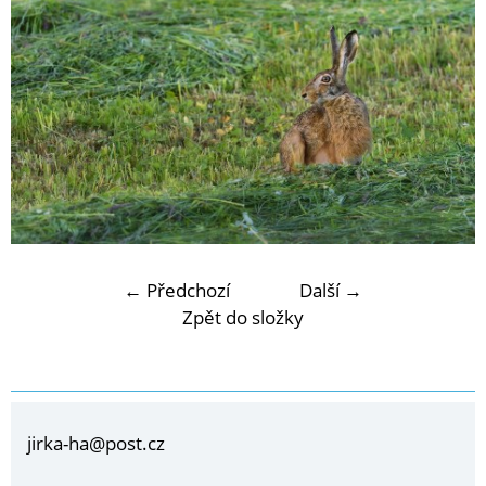
← Předchozí
Další →
Zpět do složky
jirka-ha@post.cz