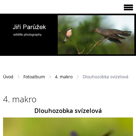
Úvod
Fotoalbum
4. makro
Dlouhozobka svízelová
4. makro
Dlouhozobka svízelová