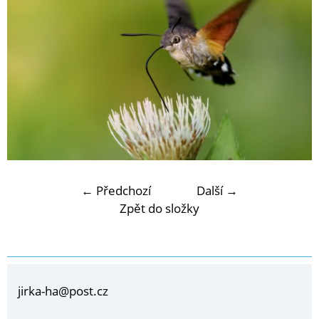
← Předchozí
Další →
Zpět do složky
jirka-ha@post.cz