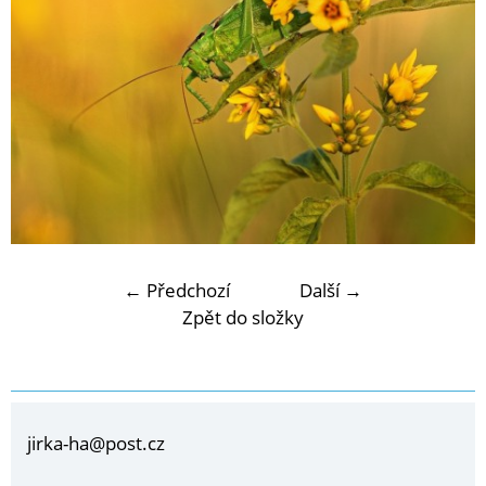
← Předchozí
Další →
Zpět do složky
jirka-ha@post.cz