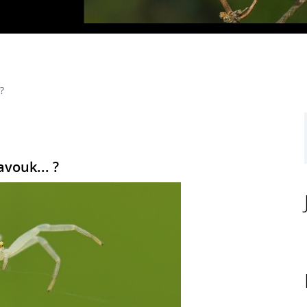
?
avouk... ?