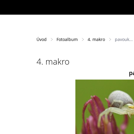
Úvod
Fotoalbum
4. makro
pavouk... 
4. makro
p