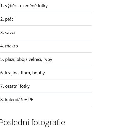
1. výběr - oceněné fotky
2. ptáci
3. savci
4. makro
5. plazi, obojživelníci, ryby
6. krajina, flora, houby
7. ostatní fotky
8. kalendáře+ PF
Poslední fotografie