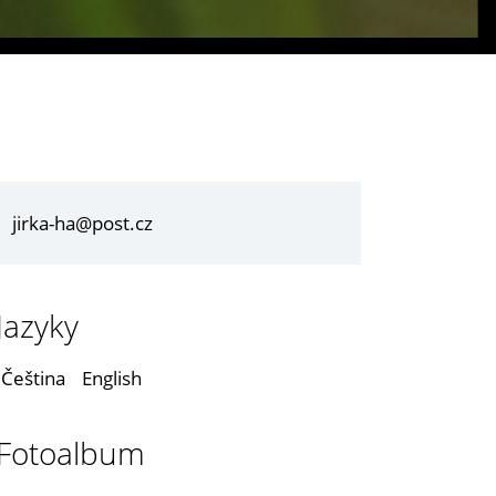
jirka-ha@post.cz
Jazyky
Čeština
English
Fotoalbum