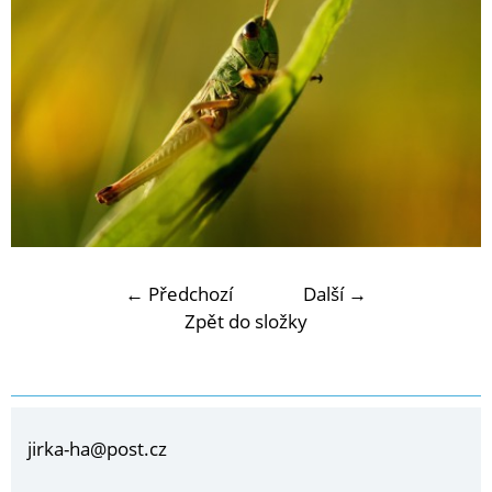
← Předchozí
Další →
Zpět do složky
jirka-ha@post.cz