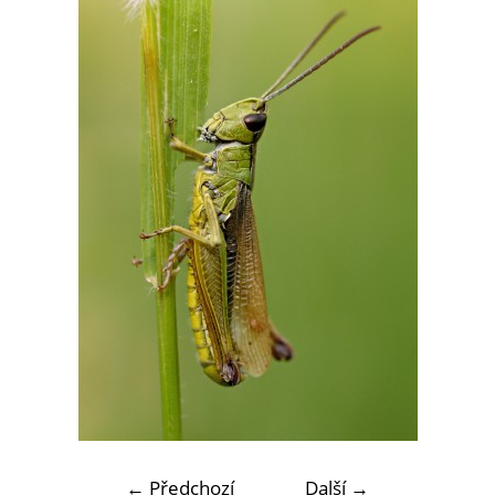
← Předchozí
Další →