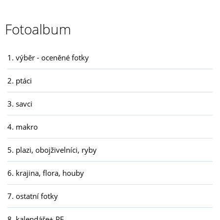
Fotoalbum
1. výběr - oceněné fotky
2. ptáci
3. savci
4. makro
5. plazi, obojživelníci, ryby
6. krajina, flora, houby
7. ostatní fotky
8. kalendáře+ PF